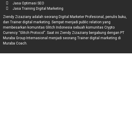
Jasa Optimasi SEO
Jasa Training Digital Marketing
Ziendy Zizaziany adalah seorang Digital Marketer Profesional, penulis buku,
dan Trainer digital marketing. Sempat menjadi public relation yang
membesarkan komunitas Glitch Indonesia sebuah komunitas Crypto
Currency “Glitch Protocol”. Saat ini Ziendy Zizaziany bergabung dengan PT
Muraba Group Internasional menjadi seorang Trainer digital marketing di
Muraba Coach.