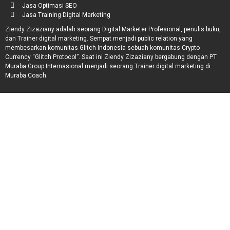
Jasa Optimasi SEO
Jasa Training Digital Marketing
Ziendy Zizaziany adalah seorang Digital Marketer Profesional, penulis buku,
dan Trainer digital marketing. Sempat menjadi public relation yang
membesarkan komunitas Glitch Indonesia sebuah komunitas Crypto
Currency “Glitch Protocol”. Saat ini Ziendy Zizaziany bergabung dengan PT
Muraba Group Internasional menjadi seorang Trainer digital marketing di
Muraba Coach.