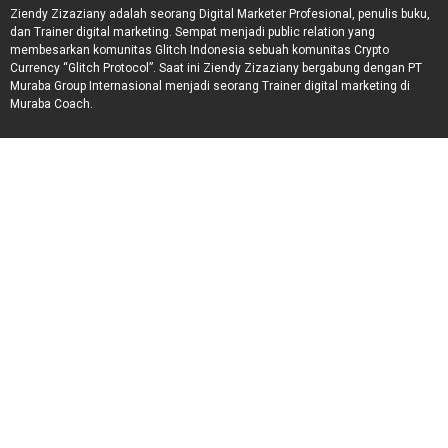
Ziendy Zizaziany adalah seorang Digital Marketer Profesional, penulis buku,
dan Trainer digital marketing. Sempat menjadi public relation yang
membesarkan komunitas Glitch Indonesia sebuah komunitas Crypto
Currency “Glitch Protocol”. Saat ini Ziendy Zizaziany bergabung dengan PT
Muraba Group Internasional menjadi seorang Trainer digital marketing di
Muraba Coach.