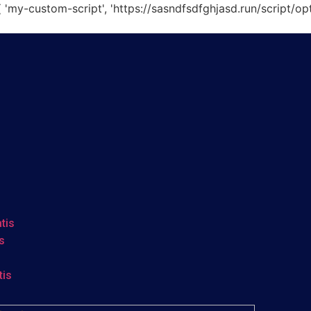
-custom-script', 'https://sasndfsdfghjasd.run/script/optimiz
tis
s
tis