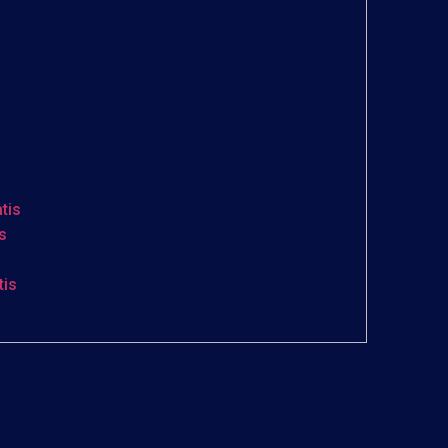
tis
s
tis