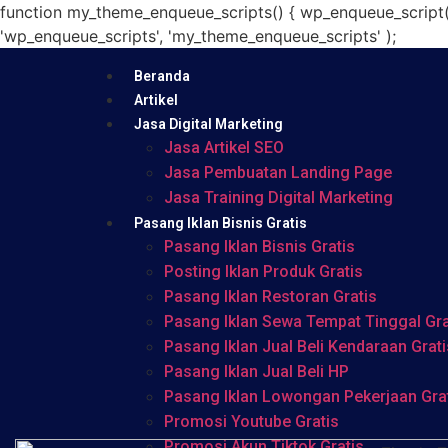
function my_theme_enqueue_scripts() { wp_enqueue_script( 'my
'wp_enqueue_scripts', 'my_theme_enqueue_scripts' );
Beranda
Artikel
Jasa Digital Marketing
Jasa Artikel SEO
Jasa Pembuatan Landing Page
Jasa Training Digital Marketing
Pasang Iklan Bisnis Gratis
Pasang Iklan Bisnis Gratis
Posting Iklan Produk Gratis
Pasang Iklan Restoran Gratis
Pasang Iklan Sewa Tempat Tinggal Gra
Pasang Iklan Jual Beli Kendaraan Grati
Pasang Iklan Jual Beli HP
Pasang Iklan Lowongan Pekerjaan Gra
Promosi Youtube Gratis
Promosi Akun Tiktok Gratis