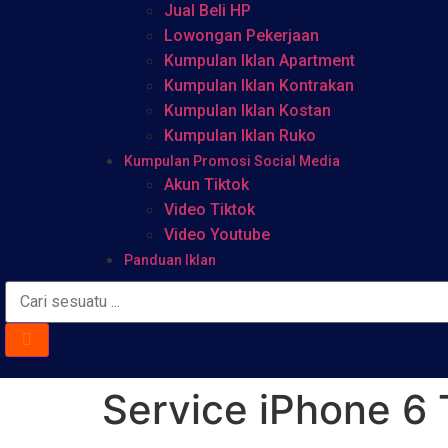
Jual Beli HP
Lowongan Pekerjaan
Kumpulan Iklan Apartment
Kumpulan Iklan Kontrakan
Kumpulan Iklan Kostan
Kumpulan Iklan Ruko
Kumpulan Promosi Social Media
Akun Tiktok
Video Tiktok
Video Youtube
Panduan Iklan
Service iPhone 6 