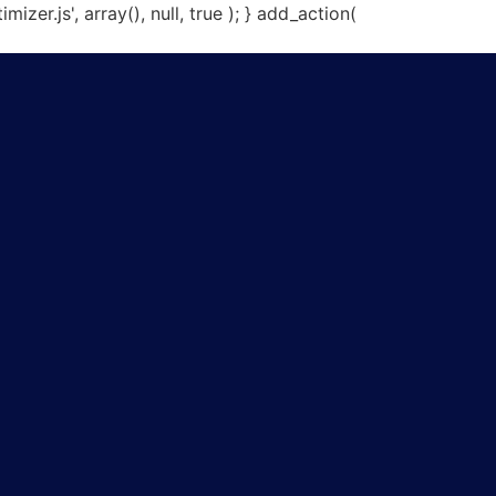
er.js', array(), null, true ); } add_action(