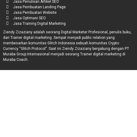
Jasa Penulisan Artikel SEO
Jasa Pembuatan Landing Page
Jasa Pembuatan Website
Jasa Optimasi SEO
Jasa Training Digital Marketing
Ziendy Zizaziany adalah seorang Digital Marketer Profesional, penulis buku,
dan Trainer digital marketing. Sempat menjadi public relation yang
membesarkan komunitas Glitch Indonesia sebuah komunitas Crypto
Currency “Glitch Protocol”. Saat ini Ziendy Zizaziany bergabung dengan PT
Muraba Group Internasional menjadi seorang Trainer digital marketing di
Muraba Coach.