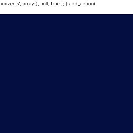
er.js', array(), null, true ); } add_action(