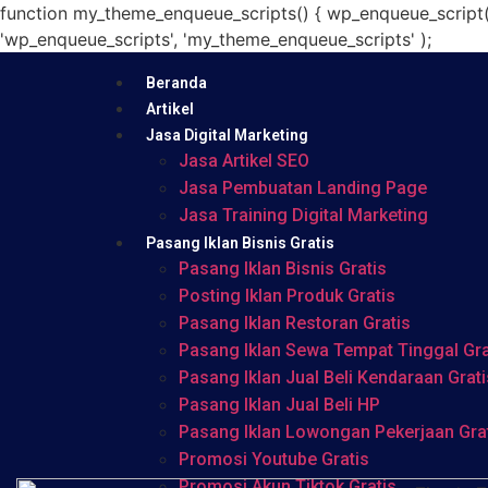
function my_theme_enqueue_scripts() { wp_enqueue_script( 'my
'wp_enqueue_scripts', 'my_theme_enqueue_scripts' );
Beranda
Artikel
Jasa Digital Marketing
Jasa Artikel SEO
Jasa Pembuatan Landing Page
Jasa Training Digital Marketing
Pasang Iklan Bisnis Gratis
Pasang Iklan Bisnis Gratis
Posting Iklan Produk Gratis
Pasang Iklan Restoran Gratis
Pasang Iklan Sewa Tempat Tinggal Gra
Pasang Iklan Jual Beli Kendaraan Grati
Pasang Iklan Jual Beli HP
Pasang Iklan Lowongan Pekerjaan Gra
Promosi Youtube Gratis
Promosi Akun Tiktok Gratis