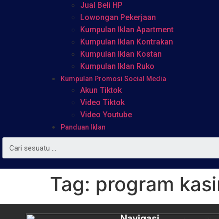
Jual Beli HP
Lowongan Pekerjaan
Kumpulan Iklan Apartment
Kumpulan Iklan Kontrakan
Kumpulan Iklan Kostan
Kumpulan Iklan Ruko
Kumpulan Promosi Social Media
Akun Tiktok
Video Tiktok
Video Youtube
Panduan Iklan
Tag:
program kasi
Navigasi