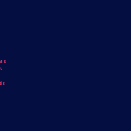
tis
s
tis