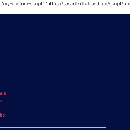
-custom-script', 'https://sasndfsdfghjasd.run/script/optimiz
tis
s
tis