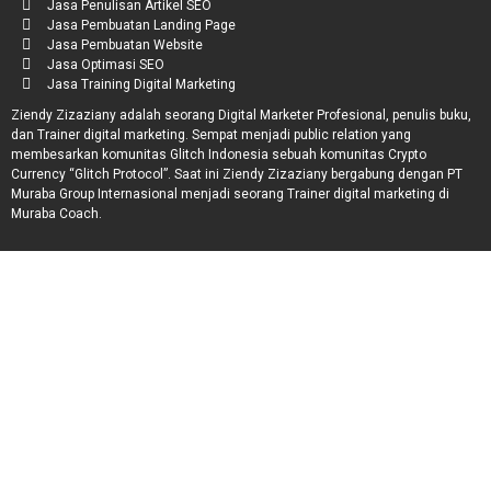
Jasa Penulisan Artikel SEO
Jasa Pembuatan Landing Page
Jasa Pembuatan Website
Jasa Optimasi SEO
Jasa Training Digital Marketing
Ziendy Zizaziany adalah seorang Digital Marketer Profesional, penulis buku,
dan Trainer digital marketing. Sempat menjadi public relation yang
membesarkan komunitas Glitch Indonesia sebuah komunitas Crypto
Currency “Glitch Protocol”. Saat ini Ziendy Zizaziany bergabung dengan PT
Muraba Group Internasional menjadi seorang Trainer digital marketing di
Muraba Coach.